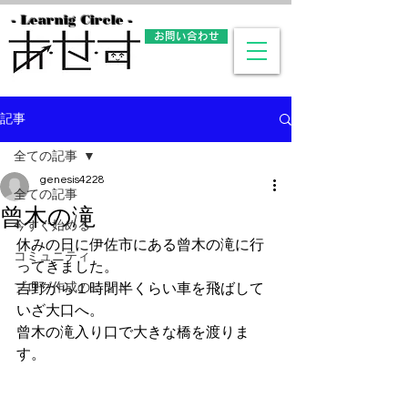
- Learnig Circle -
お問い合わせ
記事
全ての記事
genesis4228
全ての記事
曾木の滝
今すぐ始める
休みの日に伊佐市にある曾木の滝に行
コミュニティ
ってきました。
ブログ作成のヒント
吉野から１時間半くらい車を飛ばして
いざ大口へ。
曾木の滝入り口で大きな橋を渡りま
す。