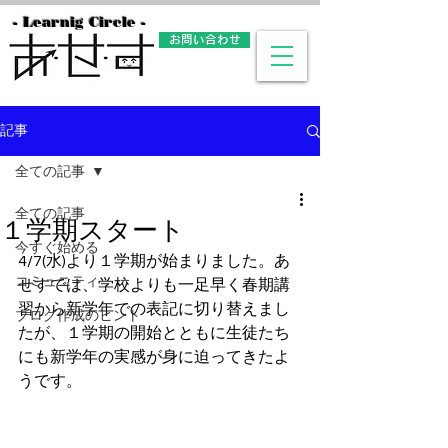
- Learnig Circle -
お問い合わせ
記事
全ての記事
全ての記事
１学期スタート
今すぐ始める
4/7(水)より１学期が始まりました。あ
コミュニティ
せすでは、学校よりも一足早く春期講
習から新学年での表記に切り替えまし
ブログ作成のヒント
たが、１学期の開始とともに生徒たち
にも新学年の実感が身に迫ってきたよ
うです。