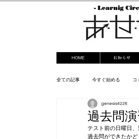
- Learnig Circ
HOME
お知らせ
全ての記事
今すぐ始める
コ
genesis4228
過去問演
テスト前の日曜日、
過去問ができたかど