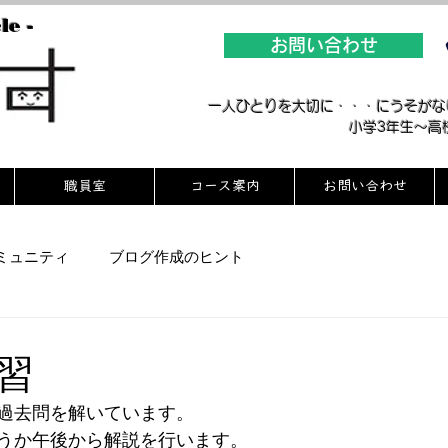
le -
お問い合わせ
​一人ひとりを大切に・・・にうそが
​小学3年生～
職員室
コース案内
お問い合わせ
ミュニティ
ブログ作成のヒント
習
過去問を解いています。
うか午後から解説を行います。