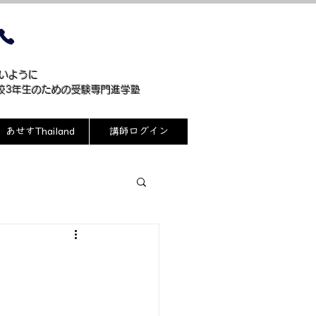
099-244-7514
ないように
高校3年生のための受験専門進学塾
あせすThailand
講師ログイン