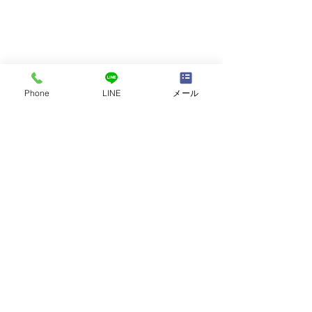
Phone
LINE
メール
コメント
講師自己紹介
「勉強方法は十人十色」
コメントを追加…