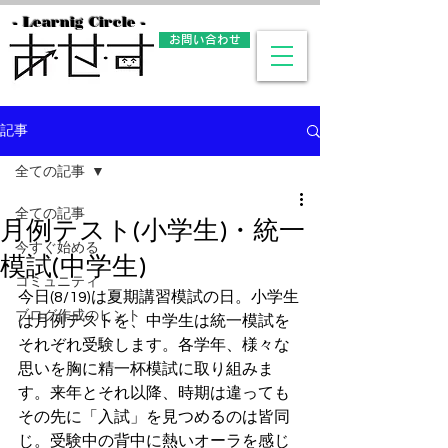
- Learnig Circle -
お問い合わせ
記事
全ての記事
全ての記事
月例テスト(小学生)・統一
今すぐ始める
模試(中学生)
コミュニティ
今日(8/19)は夏期講習模試の日。小学生
ブログ作成のヒント
は月例テストを、中学生は統一模試を
それぞれ受験します。各学年、様々な
思いを胸に精一杯模試に取り組みま
す。来年とそれ以降、時期は違っても
その先に「入試」を見つめるのは皆同
じ。受験中の背中に熱いオーラを感じ