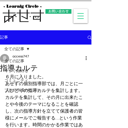
- Learnig Circle -
お問い合わせ
記事
全ての記事
access747
全ての記事
指導カルテ
今すぐ始める
６月に入りました。
コミュニティ
あせすの個別指導部では、月ごとに一
ブログ作成のヒント
人ひとりの指導カルテを集計します。
カルテを集計して、その月に出来たこ
とや今後のテーマになることを確認
し、次の指導方針を立てて保護者の皆
様にメールでご報告する…という作業
を行います。時間のかかる作業ではあ