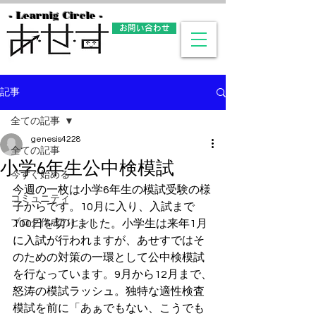
- Learnig Circle -
お問い合わせ
記事
全ての記事
genesis4228
全ての記事
小学6年生公中検模試
今すぐ始める
今週の一枚は小学6年生の模試受験の様
コミュニティ
子からです。10月に入り、入試まで
ブログ作成のヒント
100日を切りました。小学生は来年1月
に入試が行われますが、あせすではそ
のための対策の一環として公中検模試
を行なっています。9月から12月まで、
怒涛の模試ラッシュ。独特な適性検査
模試を前に「あぁでもない、こうでも