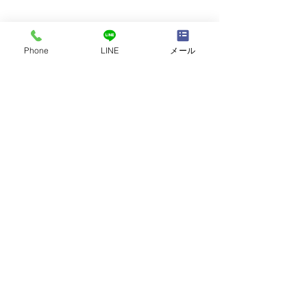
Phone
LINE
メール
コメント
講師自己紹介
「勉強方法は十人十色」
コメントを追加…
｜
会社案内
｜​
リンク
｜
Learning Circle あ・せ・す
鹿児島市大明丘2丁目15－5
Copyright (C) 2018 Learning