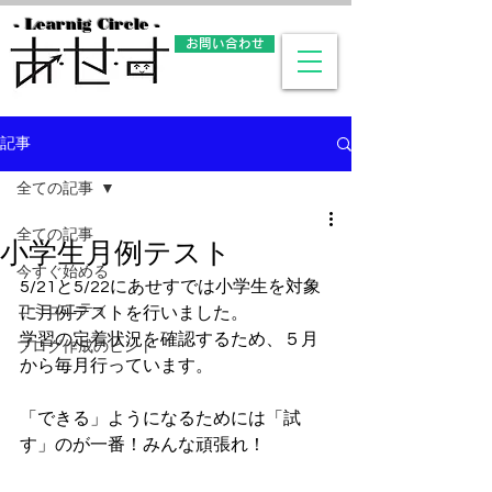
- Learnig Circle -
お問い合わせ
記事
全ての記事
全ての記事
小学生月例テスト
今すぐ始める
5/21と5/22にあせすでは小学生を対象
コミュニティ
に月例テストを行いました。
学習の定着状況を確認するため、５月
ブログ作成のヒント
から毎月行っています。
「できる」ようになるためには「試
す」のが一番！みんな頑張れ！