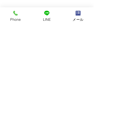
すべて表示
最新記事
Phone
LINE
メール
コメント
講師自己紹介