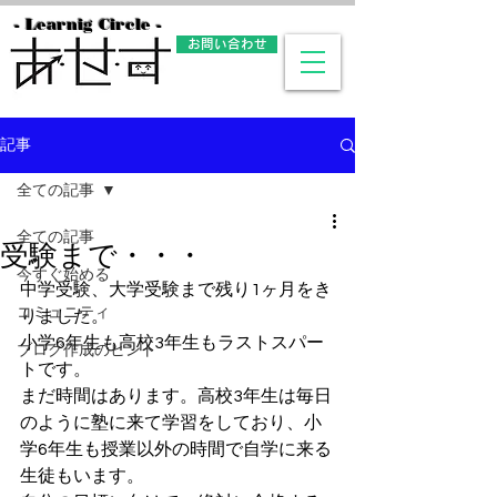
- Learnig Circle -
お問い合わせ
記事
全ての記事
全ての記事
受験まで・・・
今すぐ始める
中学受験、大学受験まで残り1ヶ月をき
コミュニティ
りました。
小学6年生も高校3年生もラストスパー
ブログ作成のヒント
トです。
まだ時間はあります。高校3年生は毎日
のように塾に来て学習をしており、小
学6年生も授業以外の時間で自学に来る
生徒もいます。