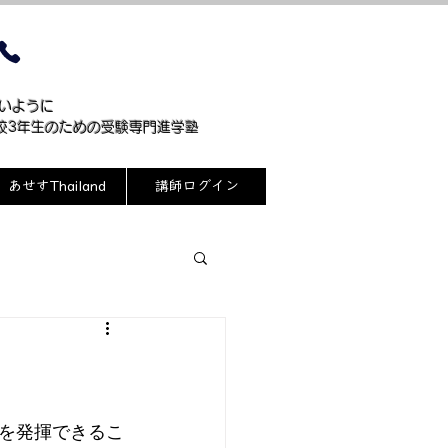
099-244-7514
ないように
高校3年生のための受験専門進学塾
あせすThailand
講師ログイン
を発揮できるこ