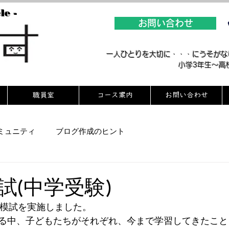
le -
お問い合わせ
​一人ひとりを大切に・・・にうそが
​小学3年生～
職員室
コース案内
お問い合わせ
ミュニティ
ブログ作成のヒント
試(中学受験)
中検模試を実施しました。
る中、子どもたちがそれぞれ、今まで学習してきたこと