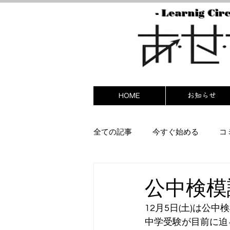
- Learnig Circ
HOME
お知らせ
全ての記事
今すぐ始める
コ
公中検模
12月5日(土)は公
中学受験が目前に迫