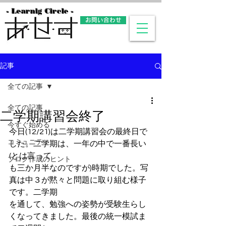
- Learnig Circle -
お問い合わせ
記事
全ての記事
全ての記事
二学期講習会終了
今すぐ始める
今日(12/21)は二学期講習会の最終日で
コミュニティ
した。二学期は、一年の中で一番長い
(とは言って
ブログ作成のヒント
も三か月半なのですが)時期でした。写
真は中３が黙々と問題に取り組む様子
です。二学期
を通して、勉強への姿勢が受験生らし
くなってきました。最後の統一模試ま