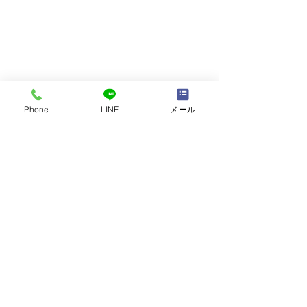
Phone
LINE
メール
コメント
講師自己紹介
「勉強方法は十人十色」
コメントを追加…