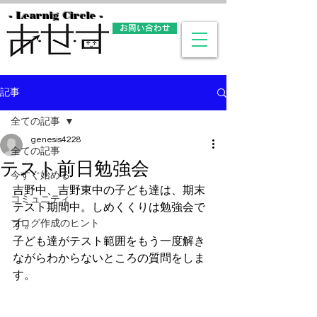
- Learnig Circle -
お問い合わせ
記事
全ての記事
genesis4228
全ての記事
テスト前日勉強会
今すぐ始める
吉野中、吉野東中の子ども達は、期末
コミュニティ
テスト期間中。しめくくりは勉強会で
ブログ作成のヒント
す。
子ども達がテスト範囲をもう一度解き
ながらわからないところの質問をしま
す。