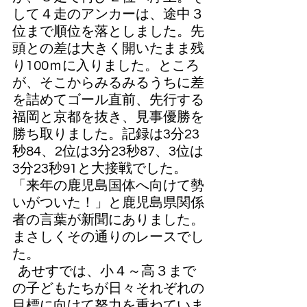
して４走のアンカーは、途中３
位まで順位を落としました。先
頭との差は大きく開いたまま残
り100ｍに入りました。ところ
が、そこからみるみるうちに差
を詰めてゴール直前、先行する
福岡と京都を抜き、見事優勝を
勝ち取りました。記録は3分23
秒84、2位は3分23秒87、3位は
3分23秒91と大接戦でした。
「来年の鹿児島国体へ向けて勢
いがついた！」と鹿児島県関係
者の言葉が新聞にありました。
まさしくその通りのレースでし
た。
  あせすでは、小４～高３まで
の子どもたちが日々それぞれの
目標に向けて努力を重ねていま