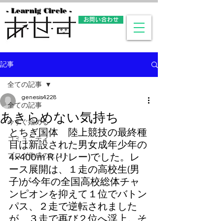
- Learnig Circle -
お問い合わせ
記事
全ての記事
genesis4228
全ての記事
あきらめない気持ち
今すぐ始める
とちぎ国体　陸上競技の最終種
コミュニティ
目は新設された男女成年少年の
ブログ作成のヒント
4×400ｍＲ(リレー)でした。レ
ース展開は、１走の高校生(男
子)が今年の全国高校総体チャ
ンピオンを抑えて１位でバトン
パス、２走で逆転されました
が、３走で再び２位へ浮上。そ