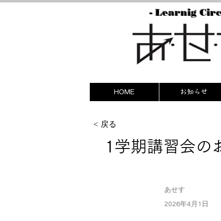
- Learnig Circ
HOME
お知らせ
< 戻る
1学期講習会の
あせす
2026年4月1日