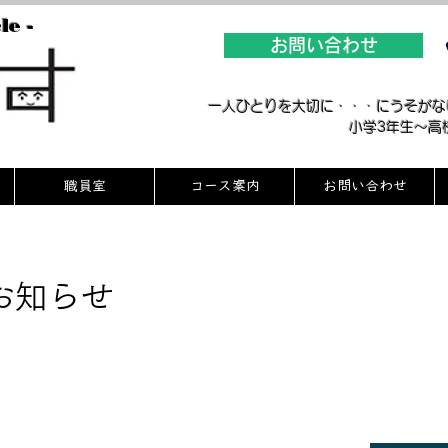
le -
お問い合わせ
​一人ひとりを大切に・・・にうそが
​小学3年生～
職員室
コース案内
お問い合わせ
お知らせ