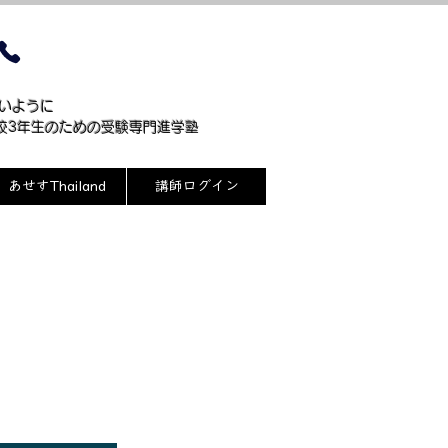
099-244-7514
ないように
高校3年生のための受験専門進学塾
あせすThailand
講師ログイン