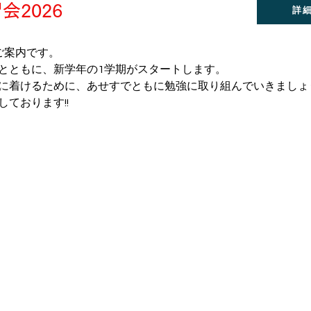
会2026
詳
ご案内です。
とともに、新学年の1学期がスタートします。
に着けるために、あせすでともに勉強に取り組んでいきましょう
ております!!
｜
会社案内
｜​
リンク
｜
Learning Circle あ・せ・す
鹿児島市大明丘2丁目15－5
Copyright (C) 2018 Learning Circle あ・せ・す. All Rights Reserved.