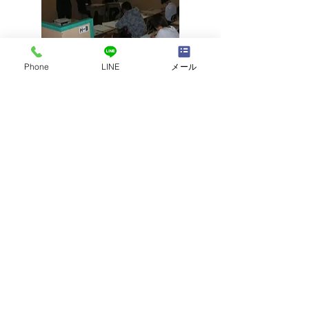
Phone
LINE
メール
｜
会社案内
｜​
リンク
｜
Learning Circle あ・せ・す