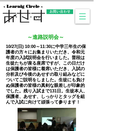
- Learnig Circle -
お問い合わせ
​～進路説明会～
10/27(日) 10:00～11:30に中学三年生の保
護者の方々にお集まりいただき、令和元
年度の入試説明会を行いました。普段は
生徒たちが座る座席ですが、この日だけ
は保護者の皆様に着席いただき、入試の
分析及び今後のあせすの取り組みなどに
ついてご説明をしました。生徒にも負け
ぬ保護者の皆様の真剣な眼差しが印象的
でした。残り入試まで131日。生徒本人、
保護者、あせす、しっかりとタッグを組
んで入試に向けて頑張って参ります！